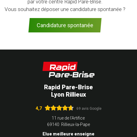
par votre centre Rapid Pare-Brise.
Vous souhaitez déposer une candidature spontanée ?
Candidature spontanée
Rapid Pare-Brise
Lyon Rillieux
4,7
69 avis Google
11 rue de l’Artifice
69140 Rillieux-la-Pape
Elue meilleure enseigne