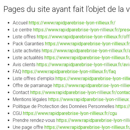
Pages du site ayant fait l’objet de la 
Accueil
https://www.rapidparebrise-lyon-rillieux.fr/
Le centre
https://www.rapidparebrise-lyon-rillieux.fr/pres
Liste offres
https://www.rapidparebrise-lyon-rillieux.fr/of
Pack Garanties
https://www.rapidparebrise-lyon-rillieux.f
Liste activités
https://www.rapidparebrise-lyon-rillieux.fr/
Liste actualités
https://www.rapidparebrise-lyon-rillieux.fr
Avis clients
https://www.rapidparebrise-lyon-rillieux.fr/avi
FAQ
https://www.rapidparebrise-lyon-rillieux.fr/faq
Liste offres d'emploi
https://www.rapidparebrise-lyon-rill
Offre de parrainage
https://www.rapidparebrise-lyon-rilli
Contact
https://www.rapidparebrise-lyon-rillieux.fr/contac
Mentions légales
https://www.rapidparebrise-lyon-rillieux
Politique de Protection des Données Personnelles
https:/
CGU
https://www.rapidparebrise-lyon-rillieux.fr/cgu
Prendre rendez-vous
https://www.rapidparebrise-lyon-ril
Une page offre
https://www.rapidparebrise-lyon-rillieux.f