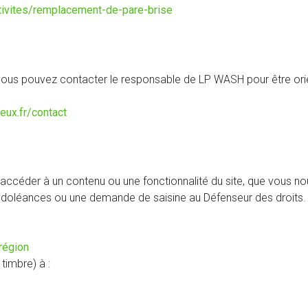
activites/remplacement-de-pare-brise
 vous pouvez contacter le responsable de LP WASH pour être orie
ieux.fr/contact
accéder à un contenu ou une fonctionnalité du site, que vous no
os doléances ou une demande de saisine au Défenseur des droits.
(nouvelle
région
fenêtre)
timbre) à :