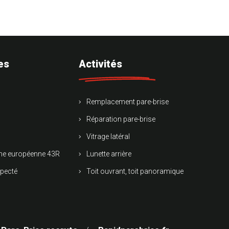
es
Activités
Remplacement pare-brise
Réparation pare-brise
Vitrage latéral
rme européenne 43R
Lunette arrière
specté
Toit ouvrant, toit panoramique