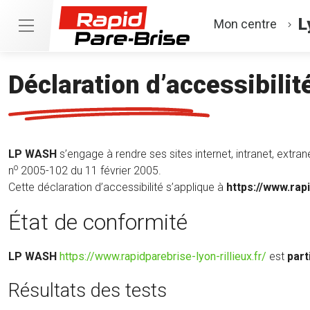
L
Mon centre
Déclaration d’accessibilit
LP WASH
s’engage à rendre ses sites internet, intranet, extra
o
n
2005-102 du 11 février 2005.
Cette déclaration d’accessibilité s’applique à
https://www.rapi
État de conformité
(nouvelle
LP WASH
https://www.rapidparebrise-lyon-rillieux.fr/
est
par
fenêtre)
Résultats des tests