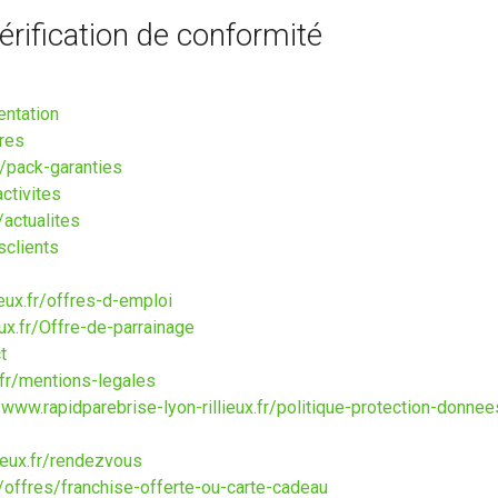
vérification de conformité
entation
fres
r/pack-garanties
activites
/actualites
sclients
ieux.fr/offres-d-emploi
eux.fr/Offre-de-parrainage
t
.fr/mentions-legales
/www.rapidparebrise-lyon-rillieux.fr/politique-protection-donne
lieux.fr/rendezvous
r/offres/franchise-offerte-ou-carte-cadeau