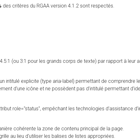
%
des critères du RGAA version 4.1.2 sont respectés.
.5:1 (ou 3:1 pour les grands corps de texte) par rapport à leur ar
n intitulé explicite (type aria-label) permettant de comprendre le
ent d'une icône et ne possèdent pas d'intitulé permettant d'identi
'attribut role="status", empêchant les technologies d'assistance d'
nière cohérente la zone de contenu principal de la page.
lle au lieu d'utiliser les balises de listes appropriées.