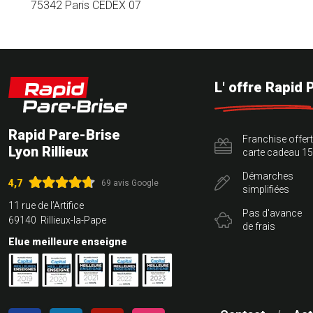
75342 Paris CEDEX 07
L' offre Rapid 
Rapid Pare-Brise
Franchise offer
Lyon Rillieux
carte cadeau 15
Démarches
4,7
69 avis Google
simplifiées
11 rue de l’Artifice
Pas d'avance
69140 Rillieux-la-Pape
de frais
Elue meilleure enseigne